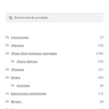
Recherche
Recherche
pour :
Caricatures
(7)
Chevaux
(30)
Chien Chat Animaux sauvages
(145)
Chats Sphynx
(32)
Chouans
(21)
Divers
(45)
musique
(9)
Expressions enfantines
(12)
Miroirs
(4)