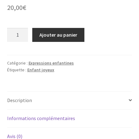
20,00
€
quantité
Ajouter au panier
de
Enfant
joyeux
Catégorie :
Expressions enfantines
Étiquette :
Enfant joyeux
Description
Informations complémentaires
Avis (0)