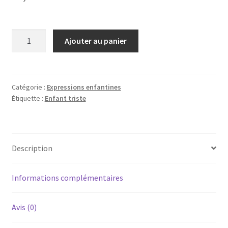
quantité
Ajouter au panier
de
Enfant
triste
Catégorie :
Expressions enfantines
Étiquette :
Enfant triste
Description
Informations complémentaires
Avis (0)