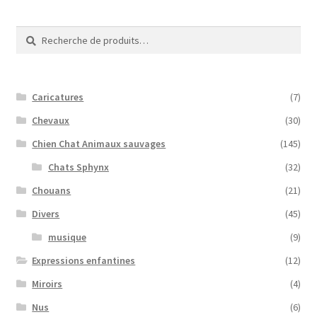
Recherche
Recherche
pour :
Caricatures
(7)
Chevaux
(30)
Chien Chat Animaux sauvages
(145)
Chats Sphynx
(32)
Chouans
(21)
Divers
(45)
musique
(9)
Expressions enfantines
(12)
Miroirs
(4)
Nus
(6)