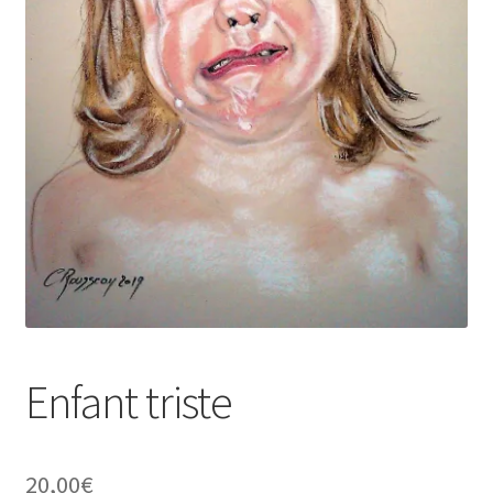
Tarifs
WPMS HTML Sitemap
Enfant triste
20,00
€