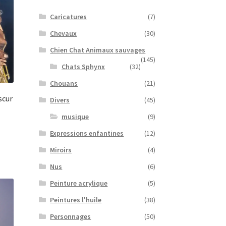
Caricatures
(7)
Chevaux
(30)
Chien Chat Animaux sauvages
(145)
Chats Sphynx
(32)
Chouans
(21)
scur
Divers
(45)
musique
(9)
Expressions enfantines
(12)
Miroirs
(4)
Nus
(6)
Peinture acrylique
(5)
Peintures l'huile
(38)
Personnages
(50)