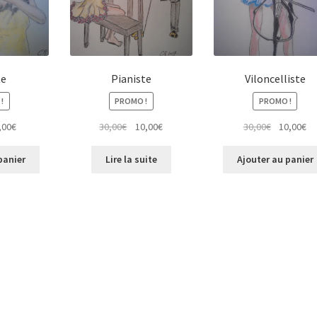
te
Pianiste
Viloncelliste
!
PROMO !
PROMO !
Le
Le
Le
Le
Le
,00
€
30,00
€
10,00
€
30,00
€
10,00
€
x
prix
prix
prix
prix
pr
ial
actuel
initial
actuel
initial
ac
panier
Lire la suite
Ajouter au panier
it :
est :
était :
est :
était :
est
00€.
5,00€.
30,00€.
10,00€.
30,00€.
10