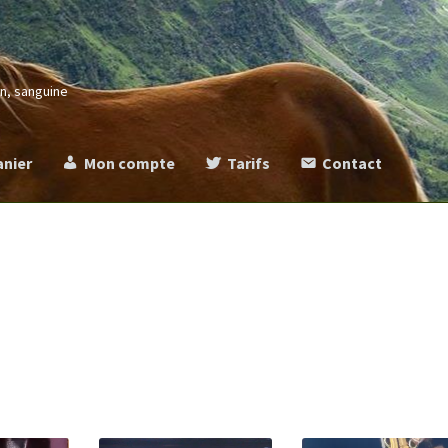
in, sanguine
anier
Mon compte
Tarifs
Contact
more
Commande
Contact
Mentions légales
Mon compte
Panier
Ta