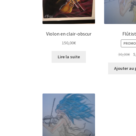
Violon en clair-obscur
Flûtis
150,00
€
PROMO 
Le
30,00
€
5
Lire la suite
pri
init
Ajouter au 
éta
30,