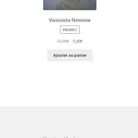
Violoniste féminine
PROMO !
Le
Le
15,00
€
5,00
€
prix
prix
initial
actuel
Ajouter au panier
était :
est :
15,00€.
5,00€.