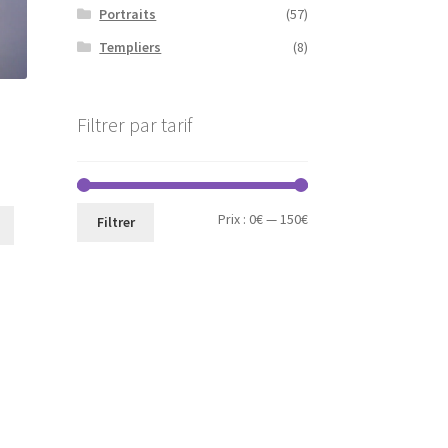
Portraits
(57)
Templiers
(8)
Filtrer par tarif
ix
Prix
Prix
Prix :
0€
—
150€
tuel
Filtrer
 :
min
max
,00€.