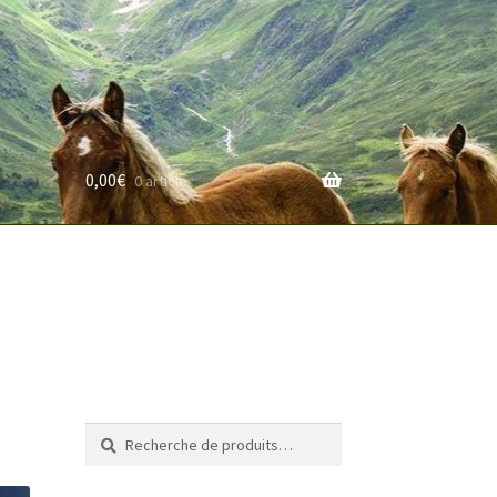
0,00
€
0 article
rifs
Recherche
Recherche
pour :