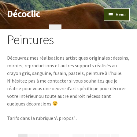
Décoclic
Aller
Aller
Menu
à
au
la
contenu
Accueil
navigation
Peintures
404 Error, content does not exist anymore
Découvrez mes réalisations artistiques originales : dessins,
Commande
miroirs, reproductions et autres supports réalisés au
crayon gris, sanguine, fusain, pastels, peinture à l’huile.
Contact
N’hésitez pas à me contacter si vous souhaitez que je
réalise pour vous une oeuvre d’art spécifique pour décorer
Mentions légales
votre intérieur ou toute autre endroit nécessitant
quelques décorations
Mon compte
Tarifs dans la rubrique ‘A propos’ .
Panier