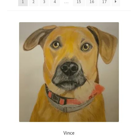
1
2
3
4
…
15
16
17
Tarifs
WPMS HTML Sitemap
Vince