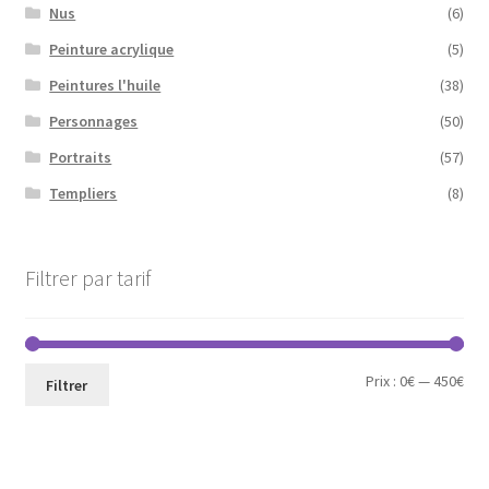
Nus
(6)
Peinture acrylique
(5)
Peintures l'huile
(38)
Personnages
(50)
Portraits
(57)
Templiers
(8)
Filtrer par tarif
Prix
Prix
Prix :
0€
—
450€
Filtrer
min
ma