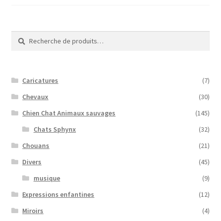
Recherche
Recherche
pour :
Caricatures
(7)
Chevaux
(30)
Chien Chat Animaux sauvages
(145)
Chats Sphynx
(32)
Chouans
(21)
Divers
(45)
musique
(9)
Expressions enfantines
(12)
Miroirs
(4)