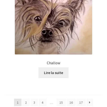
Challow
Lire la suite
1
2
3
4
…
15
16
17