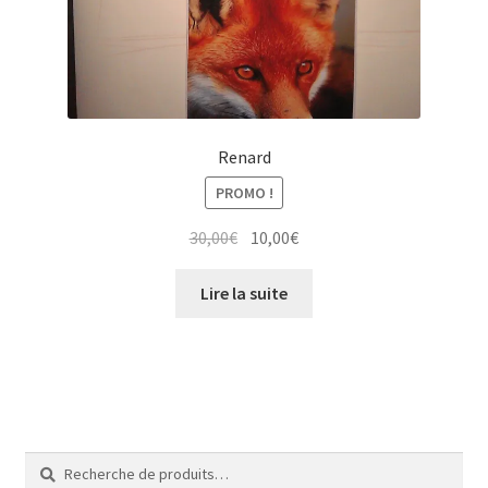
Renard
PROMO !
Le
Le
30,00
€
10,00
€
prix
prix
initial
actuel
Lire la suite
était :
est :
30,00€.
10,00€.
Recherche
Recherche
pour :