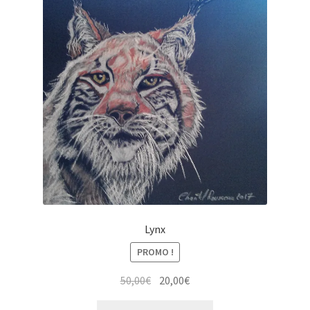
Lynx
PROMO !
Le
Le
50,00
€
20,00
€
prix
prix