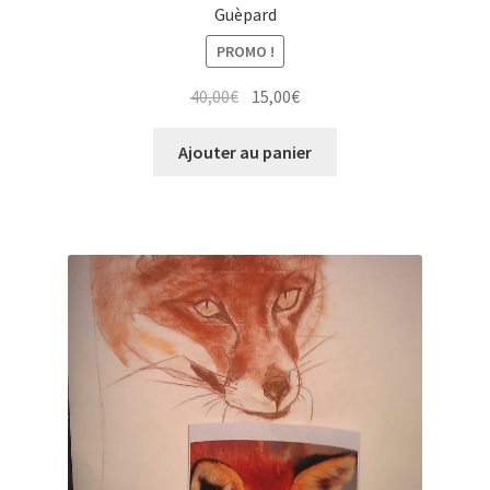
Guèpard
PROMO !
Le
Le
40,00
€
15,00
€
prix
prix
initial
actuel
Ajouter au panier
était :
est :
40,00€.
15,00€.