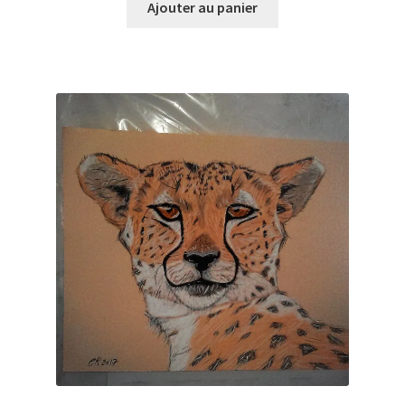
initial
actuel
Ajouter au panier
était :
est :
50,00€.
20,00€.