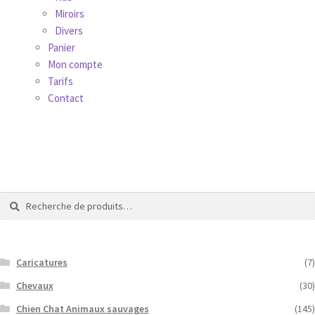
Tarifs
Miroirs
Divers
Panier
WPMS HTML Sitemap
Mon compte
Tarifs
Contact
Recherche
Recherche
pour :
Caricatures
(7)
Chevaux
(30)
Chien Chat Animaux sauvages
(145)