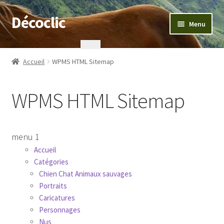
Décoclic
Aller
Aller
Menu
à
au
la
contenu
Accueil
navigation
Accueil
WPMS HTML Sitemap
404 Error, content does not exist anymore
WPMS HTML Sitemap
Commande
Contact
menu 1
Accueil
Mentions légales
Catégories
Chien Chat Animaux sauvages
Mon compte
Portraits
Caricatures
Panier
Personnages
Nus