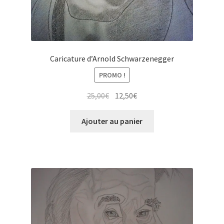
Caricature d’Arnold Schwarzenegger
PROMO !
Le
Le
25,00
€
12,50
€
prix
prix
initial
actuel
Ajouter au panier
était :
est :
25,00€.
12,50€.