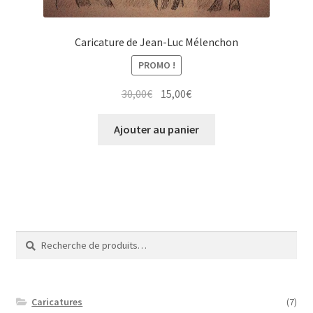
Caricature de Jean-Luc Mélenchon
PROMO !
Le
Le
30,00
€
15,00
€
prix
prix
initial
actuel
Ajouter au panier
était :
est :
30,00€.
15,00€.
Recherche
Recherche
pour :
Caricatures
(7)