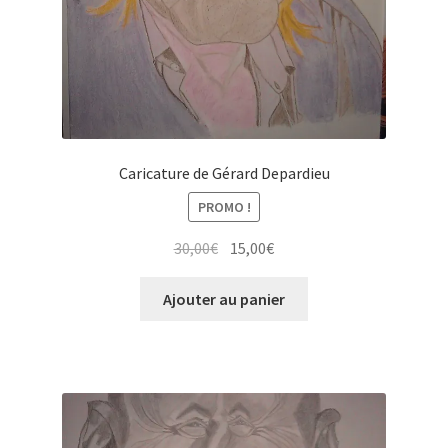
Tarifs
WPMS HTML Sitemap
Caricature de Gérard Depardieu
PROMO !
Le
Le
30,00
€
15,00
€
prix
prix
initial
actuel
Ajouter au panier
était :
est :
30,00€.
15,00€.