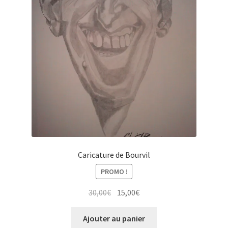
Caricature de Bourvil
PROMO !
Le
Le
30,00
€
15,00
€
prix
prix
initial
actuel
Ajouter au panier