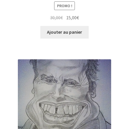
PROMO !
Le
Le
30,00
€
15,00
€
prix
prix
initial
actuel
Ajouter au panier
était :
est :
30,00€.
15,00€.