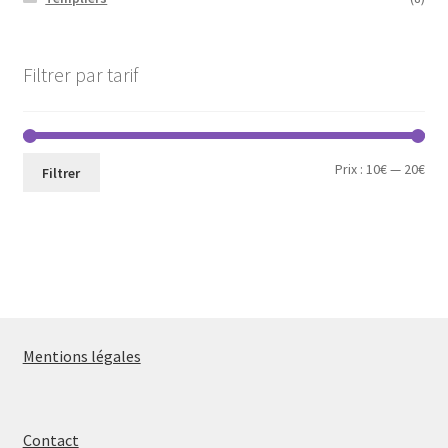
Filtrer par tarif
Prix
Prix
Prix :
10€
—
20€
Filtrer
min
ma
Mentions légales
Contact