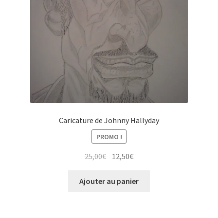
Caricature de Johnny Hallyday
PROMO !
Le
Le
25,00
€
12,50
€
prix
prix
initial
actuel
Ajouter au panier
était :
est :
25,00€.
12,50€.