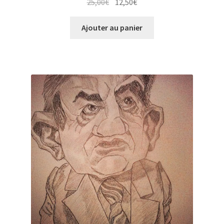
Le
Le
25,00
€
12,50
€
prix
prix
initial
actuel
Ajouter au panier
était :
est :
25,00€.
12,50€.