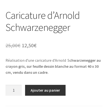
Caricature d’Arnold
Schwarzenegger
Le
Le
25,00
€
12,50
€
prix
prix
Réalisation d’une caricature d’Arnold S
chwarzenegger au
initial
actuel
crayon gris, sur feuille dessin blanche au format 40 x 30
était :
est :
cm, vendu dans un cadre.
25,00€.
12,50€.
quantité
Ajouter au panier
de
Caricature
d'Arnold