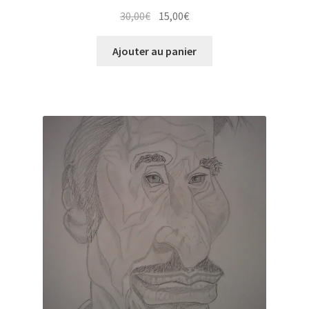
Le
Le
30,00
€
15,00
€
prix
prix
initial
actuel
Ajouter au panier
était :
est :
30,00€.
15,00€.