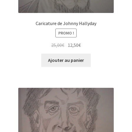
Caricature de Johnny Hallyday
PROMO !
Le
Le
25,00
€
12,50
€
prix
prix
initial
actuel
Ajouter au panier
était :
est :
25,00€.
12,50€.