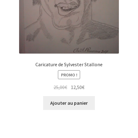
Caricature de Sylvester Stallone
PROMO !
Le
Le
25,00
€
12,50
€
prix
prix
initial
actuel
Ajouter au panier
était :
est :
25,00€.
12,50€.