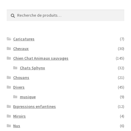
Recherche
Recherche
pour :
Caricatures
(7)
Chevaux
(30)
Chien Chat Animaux sauvages
(145)
Chats Sphynx
(32)
Chouans
(21)
Divers
(45)
musique
(9)
Expressions enfantines
(12)
Miroirs
(4)
Nus
(6)