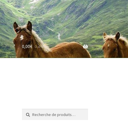
0,00
€
0 article
rifs
Recherche
Recherche
pour :