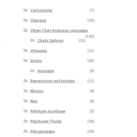
Caricatures
(7)
Chevaux
(30)
Chien Chat Animaux sauvages
(145)
Chats Sphynx
(32)
Chouans
(21)
Divers
(45)
musique
(9)
Expressions enfantines
(12)
Miroirs
(4)
Nus
(6)
Peinture acrylique
(5)
Peintures l'huile
(38)
Personnages
(50)