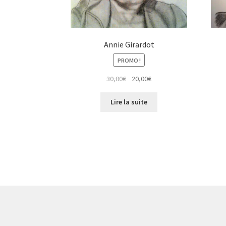
Annie Girardot
PROMO !
Le
Le
30,00
€
20,00
€
prix
prix
initial
actuel
Lire la suite
était :
est :
30,00€.
20,00€.