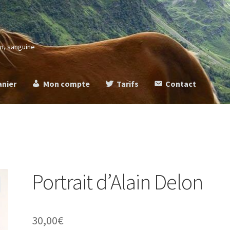
in, sanguine
anier
Mon compte
Tarifs
Contact
more
Commande
Contact
Mentions légales
Mon compte
Panier
Ta
Portrait d’Alain Delon
30,00
€