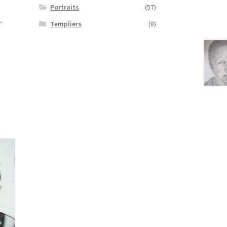
Portraits
(57)
r
Templiers
(8)