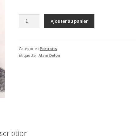
quantité
Ajouter au panier
de
Portrait
d'Alain
Delon
Catégorie :
Portraits
Étiquette :
Alain Delon
scription