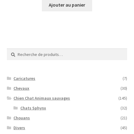
initial
actuel
Ajouter au panier
était :
est :
40,00€.
10,00€.
Recherche
Recherche
pour :
Caricatures
(7)
Chevaux
(30)
Chien Chat Animaux sauvages
(145)
Chats Sphynx
(32)
Chouans
(21)
Divers
(45)