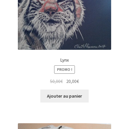
Lynx
PROMO !
Le
Le
50,00
€
20,00
€
prix
prix
initial
actuel
Ajouter au panier
était :
est :
50,00€.
20,00€.