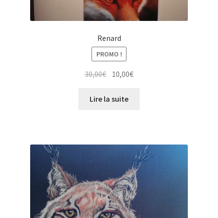
Renard
PROMO !
Le
Le
30,00
€
10,00
€
prix
prix
initial
actuel
Lire la suite
était :
est :
30,00€.
10,00€.