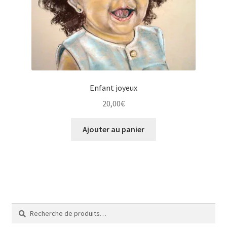
Tarifs
WPMS HTML Sitemap
Enfant joyeux
20,00
€
Ajouter au panier
Recherche
Recherche
pour :