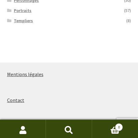
Personnages
(50)
Portraits
(57)
Templiers
(8)
Mentions légales
Contact
0
Recherche
Recherche