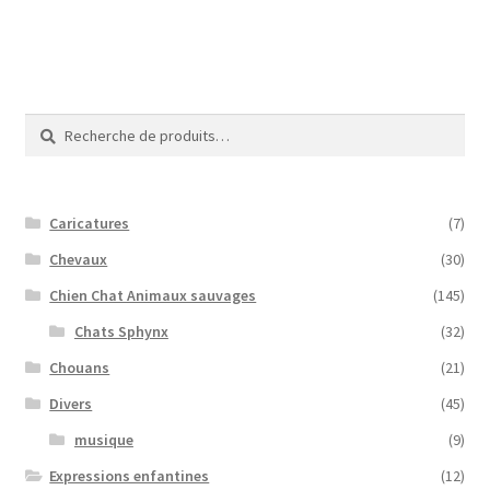
Recherche
Recherche
pour :
Caricatures
(7)
Chevaux
(30)
Chien Chat Animaux sauvages
(145)
Chats Sphynx
(32)
Chouans
(21)
Divers
(45)
musique
(9)
Expressions enfantines
(12)