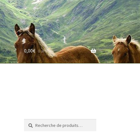
0,00
€
0 article
rifs
Recherche
Recherche
pour :