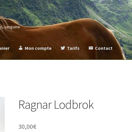
in, sanguine
anier
Mon compte
Tarifs
Contact
more
Commande
Contact
Mentions légales
Mon compte
Panier
Ta
Ragnar Lodbrok
30,00
€