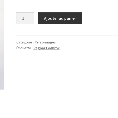
quantité
Ajouter au panier
de
Ragnar
Lodbrok
Catégorie :
Personnages
Étiquette :
Ragnar Lodbrok