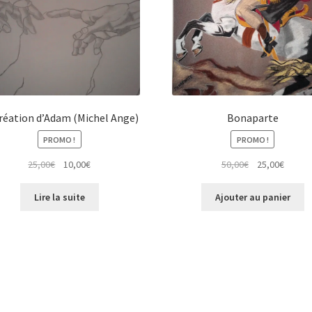
création d’Adam (Michel Ange)
Bonaparte
PROMO !
PROMO !
Le
Le
Le
Le
25,00
€
10,00
€
50,00
€
25,00
€
prix
prix
prix
prix
initial
actuel
initial
actuel
Lire la suite
Ajouter au panier
était :
est :
était :
est :
25,00€.
10,00€.
50,00€.
25,00€