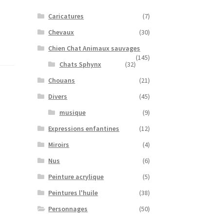
Caricatures
(7)
Chevaux
(30)
Chien Chat Animaux sauvages
(145)
Chats Sphynx
(32)
Chouans
(21)
Divers
(45)
musique
(9)
Expressions enfantines
(12)
Miroirs
(4)
Nus
(6)
Peinture acrylique
(5)
Peintures l'huile
(38)
Personnages
(50)