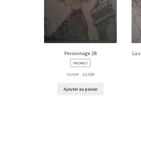
Personnage 2B
La 
PROMO !
Le
Le
30,00
€
10,00
€
prix
prix
initial
actuel
Ajouter au panier
était :
est :
30,00€.
10,00€.