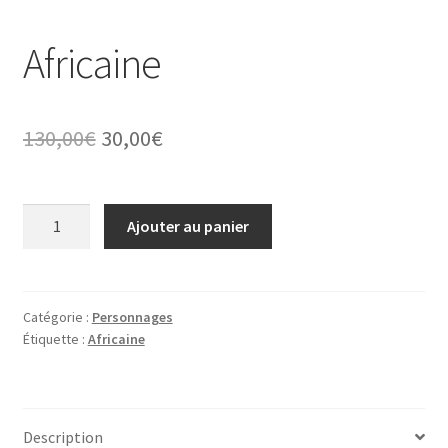
Africaine
Le
Le
130,00
€
30,00
€
prix
prix
initial
actuel
quantité
Ajouter au panier
de
était :
est :
Africaine
130,00€.
30,00€.
Catégorie :
Personnages
Étiquette :
Africaine
Description