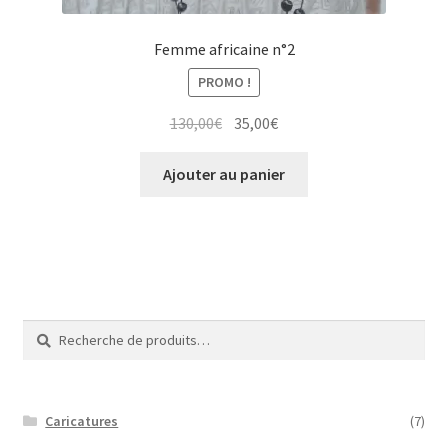
Femme africaine n°2
PROMO !
Le
Le
130,00
€
35,00
€
prix
prix
initial
actuel
Ajouter au panier
était :
est :
130,00€.
35,00€.
Recherche
Recherche
pour :
Caricatures
(7)