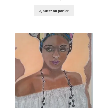
prix
prix
initial
actuel
Ajouter au panier
était :
est :
100,00€.
30,00€.