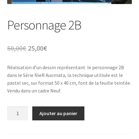
Tarifs
Personnage 2B
WPMS HTML Sitemap
Le
Le
50,00
€
25,00
€
prix
prix
Réalisation d’un dessin représentant le personnage 2B
initial
actuel
dans le Série NieR Auomata, la technique utilisée est le
était :
est :
pastel sec, sur format 50 x 40 cm, font de la feuille teintée.
Vendu dans un cadre Neuf.
50,00€.
25,00€.
quantité
Ajouter au panier
de
Personnage
2B