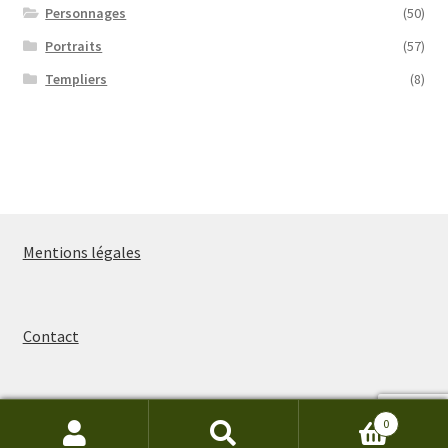
Personnages
(50)
Portraits
(57)
Templiers
(8)
Mentions légales
Contact
0
Recherche
Recherche