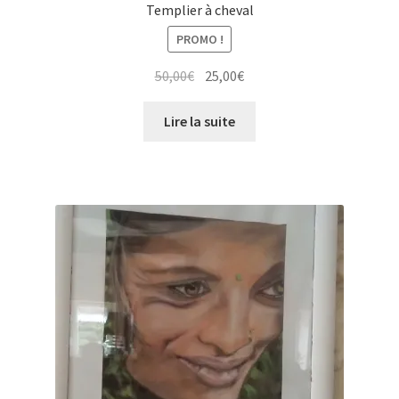
Templier à cheval
PROMO !
Le
Le
50,00
€
25,00
€
prix
prix
initial
actuel
Lire la suite
était :
est :
50,00€.
25,00€.