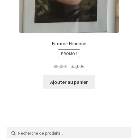
Femme Hindoue
PROMO !
Le
Le
80,00
€
35,00
€
prix
prix
initial
actuel
Ajouter au panier
était :
est :
80,00€.
35,00€.
Recherche
Recherche
pour :