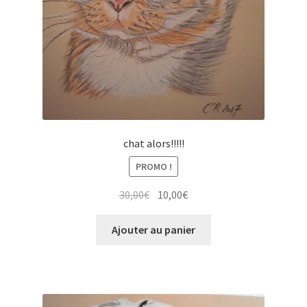
chat alors!!!!!
PROMO !
Le
Le
30,00
€
10,00
€
prix
prix
initial
actuel
Ajouter au panier
était :
est :
30,00€.
10,00€.