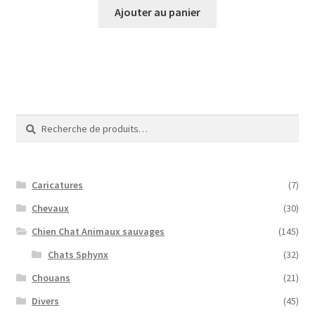
initial
actuel
Ajouter au panier
était :
est :
40,00€.
10,00€.
Recherche
Recherche
pour :
Caricatures
(7)
Chevaux
(30)
Chien Chat Animaux sauvages
(145)
Chats Sphynx
(32)
Chouans
(21)
Divers
(45)