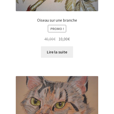
Oiseau sur une branche
PROMO !
Le
Le
40,00
€
10,00
€
prix
prix
initial
actuel
Lire la suite
était :
est :
40,00€.
10,00€.