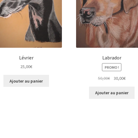
Lévrier
Labrador
25,00
€
PROMO !
Le
Le
50,00
€
30,00
€
Ajouter au panier
prix
prix
initial
actuel
Ajouter au panier
était :
est :
50,00€.
30,00€