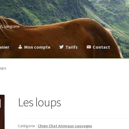
in, sanguine
anier
Mon compte
Tarifs
Contact
more
Commande
Contact
Mentions légales
Mon compte
Panier
Ta
oups
Les loups
Catégorie :
Chien Chat Animaux sauvages