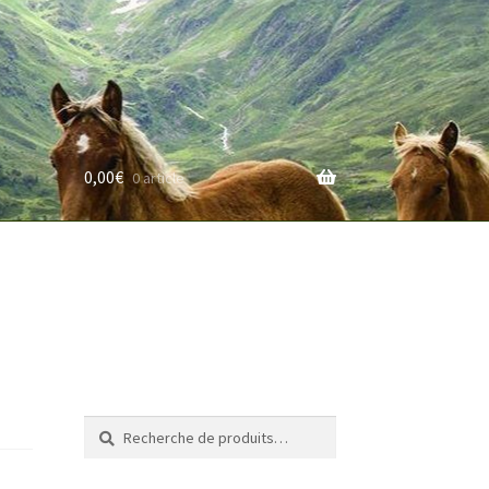
0,00
€
0 article
rifs
Recherche
Recherche
pour :