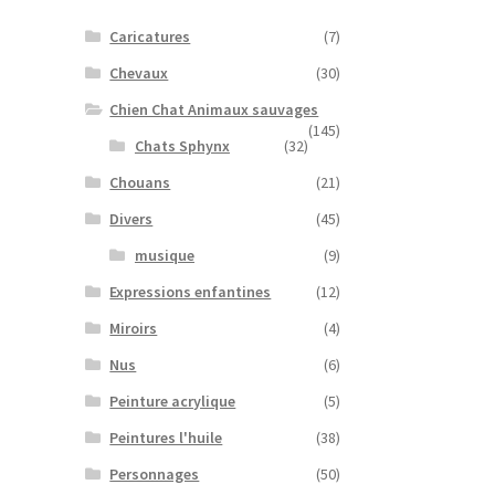
Caricatures
(7)
Chevaux
(30)
Chien Chat Animaux sauvages
(145)
Chats Sphynx
(32)
Chouans
(21)
Divers
(45)
musique
(9)
Expressions enfantines
(12)
Miroirs
(4)
Nus
(6)
Peinture acrylique
(5)
Peintures l'huile
(38)
Personnages
(50)