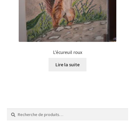
Tarifs
WPMS HTML Sitemap
L’écureuil roux
Lire la suite
Recherche
Recherche
pour :