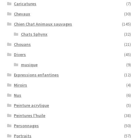
Caricatures
(7)
Chevaux
(30)
Chien Chat Animaux sauvages
(145)
Chats Sphynx
(32)
Chouans
(21)
Divers
(45)
musique
(9)
Expressions enfantines
(12)
Miroirs
(4)
Nus
(6)
Peinture acrylique
(5)
Peintures l'huile
(38)
Personnages
(50)
Portraits
(57)