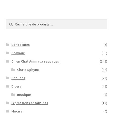
Recherche
Recherche
pour :
Caricatures
(7)
Chevaux
(30)
Chien Chat Animaux sauvages
(145)
Chats Sphynx
(32)
Chouans
(21)
Divers
(45)
musique
(9)
Expressions enfantines
(12)
Miroirs
(4)