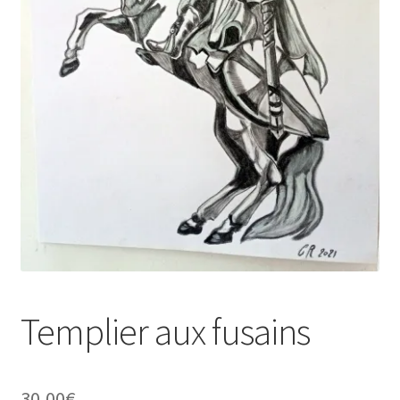
Tarifs
WPMS HTML Sitemap
Templier aux fusains
30,00
€