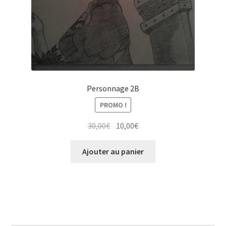
Personnage 2B
PROMO !
Le
Le
30,00
€
10,00
€
prix
prix
initial
actuel
Ajouter au panier
était :
est :
30,00€.
10,00€.