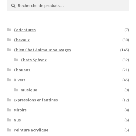
Recherche
Recherche
pour :
Caricatures
(7)
Chevaux
(30)
Chien Chat Animaux sauvages
(145)
Chats Sphynx
(32)
Chouans
(21)
Divers
(45)
musique
(9)
Expressions enfantines
(12)
Miroirs
(4)
Nus
(6)
Peinture acrylique
(5)