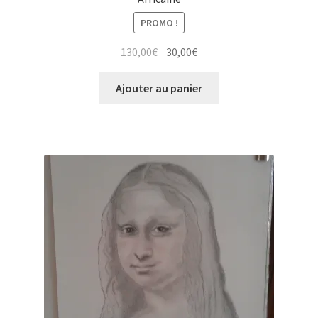
PROMO !
Le
Le
130,00
€
30,00
€
prix
prix
initial
actuel
Ajouter au panier
était :
est :
130,00€.
30,00€.