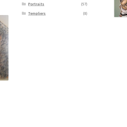
Portraits
(57)
Templiers
(8)