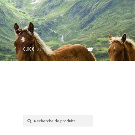
0,00
€
0 article
rifs
Recherche
Recherche
pour :