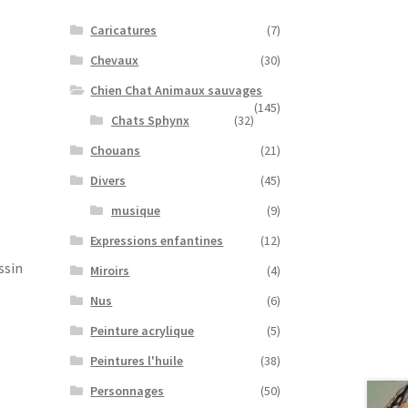
Caricatures
(7)
Chevaux
(30)
Chien Chat Animaux sauvages
(145)
Chats Sphynx
(32)
Chouans
(21)
Divers
(45)
musique
(9)
Expressions enfantines
(12)
ssin
Miroirs
(4)
Nus
(6)
Peinture acrylique
(5)
Peintures l'huile
(38)
Personnages
(50)