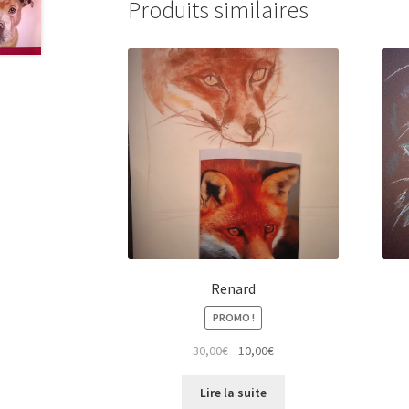
Produits similaires
Renard
PROMO !
Le
Le
30,00
€
10,00
€
prix
prix
initial
actuel
Lire la suite