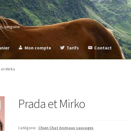
in, sanguine
anier
Mon compte
Tarifs
Contact
more
Commande
Contact
Mentions légales
Mon compte
Panier
Ta
 et Mirko
Prada et Mirko
Catégorie :
Chien Chat Animaux sauvages