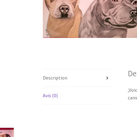
De
Description
,Voi
Avis (0)
cans