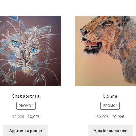
Chat abstrait
Lionne
PROMO !
PROMO !
Le
Le
Le
Le
30,00
€
10,00
€
50,00
€
20,00
€
prix
prix
prix
prix
initial
actuel
initial
actuel
Ajouter au panier
Ajouter au panier