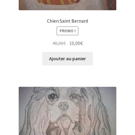
Chien Saint Bernard
PROMO !
Le
Le
40,00
€
10,00
€
prix
prix
initial
actuel
Ajouter au panier
était :
est :
40,00€.
10,00€.