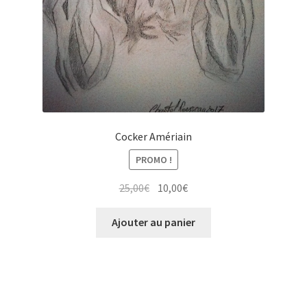
Cocker Amériain
PROMO !
Le
Le
25,00
€
10,00
€
prix
prix
initial
actuel
Ajouter au panier
était :
est :
25,00€.
10,00€.