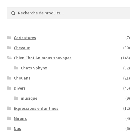
Recherche
Recherche
pour :
Caricatures
(7)
Chevaux
(30)
Chien Chat Animaux sauvages
(145)
Chats Sphynx
(32)
Chouans
(21)
Divers
(45)
musique
(9)
Expressions enfantines
(12)
Miroirs
(4)
Nus
(6)