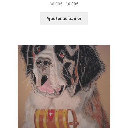
Le
Le
30,00
€
10,00
€
prix
prix
initial
actuel
Ajouter au panier
était :
est :
30,00€.
10,00€.