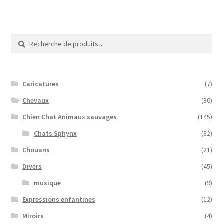
Recherche
Recherche
pour :
Caricatures
(7)
Chevaux
(30)
Chien Chat Animaux sauvages
(145)
Chats Sphynx
(32)
Chouans
(21)
Divers
(45)
musique
(9)
Expressions enfantines
(12)
Miroirs
(4)