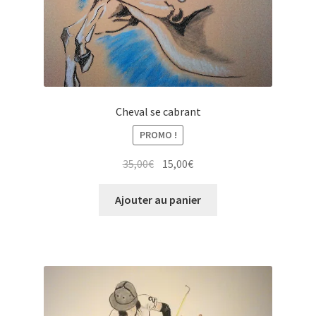
Cheval se cabrant
PROMO !
Le
Le
35,00
€
15,00
€
prix
prix
initial
actuel
Ajouter au panier
était :
est :
35,00€.
15,00€.