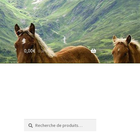
0,00
€
0 article
rifs
Recherche
Recherche
pour :