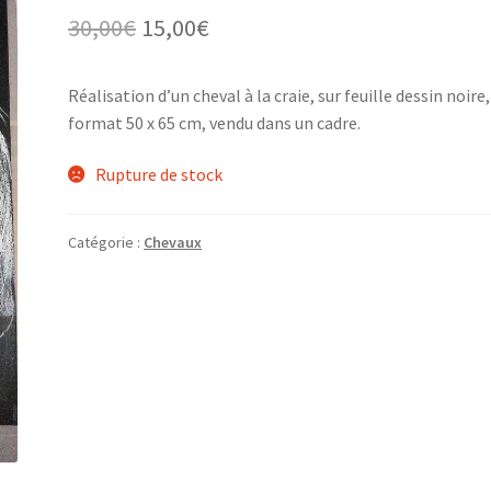
Le
Le
30,00
€
15,00
€
prix
prix
Réalisation d’un cheval à la craie, sur feuille dessin noire,
initial
actuel
format 50 x 65 cm, vendu dans un cadre.
était :
est :
Rupture de stock
30,00€.
15,00€.
Catégorie :
Chevaux