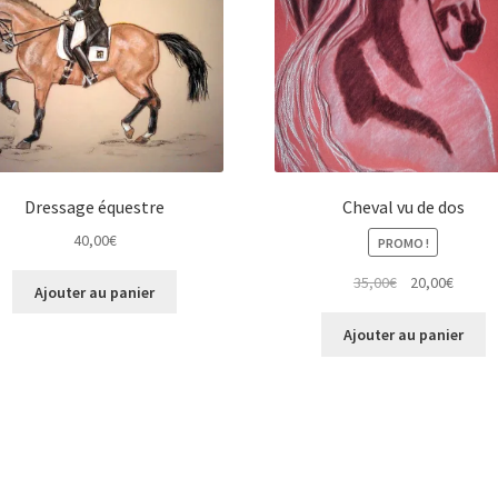
Dressage équestre
Cheval vu de dos
40,00
€
PROMO !
Le
Le
35,00
€
20,00
€
Ajouter au panier
prix
prix
initial
actuel
Ajouter au panier
était :
est :
35,00€.
20,00€