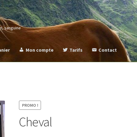
in, sanguine
anier
Mon compte
Tarifs
Contact
more
Commande
Contact
Mentions légales
Mon compte
Panier
Ta
PROMO !
Cheval