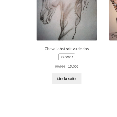
Cheval abstrait vu de dos
PROMO !
Le
Le
30,00
€
15,00
€
prix
prix
initial
actuel
Lire la suite
était :
est :
30,00€.
15,00€.