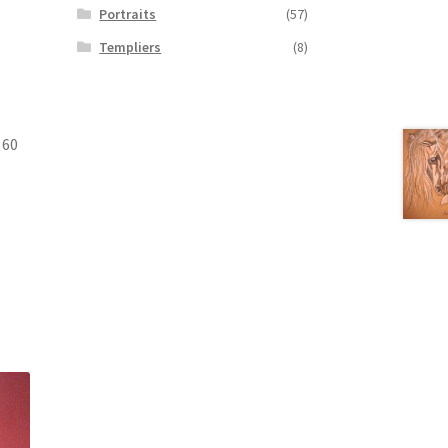
Portraits
(57)
Templiers
(8)
 60