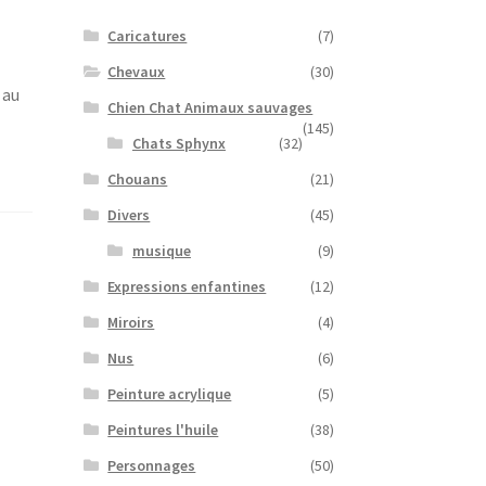
Caricatures
(7)
Chevaux
(30)
 au
Chien Chat Animaux sauvages
(145)
Chats Sphynx
(32)
Chouans
(21)
Divers
(45)
musique
(9)
Expressions enfantines
(12)
Miroirs
(4)
Nus
(6)
Peinture acrylique
(5)
Peintures l'huile
(38)
Personnages
(50)