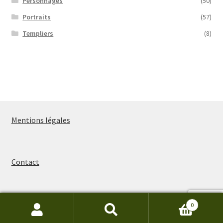
Personnages
(50)
Portraits
(57)
Templiers
(8)
Mentions légales
Contact
0
Recherche
Recherche