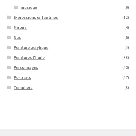
musique
(9)
Expressions enfantines
(12)
Miroirs
(4)
Nus
(6)
Peinture acrylique
(5)
Peintures l'huile
(38)
Personnages
(50)
Portraits
(57)
Templiers
(8)