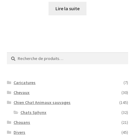
Lire la suite
Recherche
Recherche
pour :
Caricatures
(7)
Chevaux
(30)
Chien Chat Animaux sauvages
(145)
Chats Sphynx
(32)
Chouans
(21)
Divers
(45)