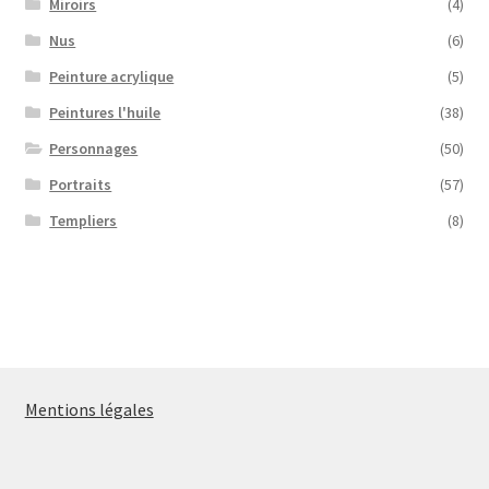
Miroirs
(4)
Nus
(6)
Peinture acrylique
(5)
Peintures l'huile
(38)
Personnages
(50)
Portraits
(57)
Templiers
(8)
Mentions légales