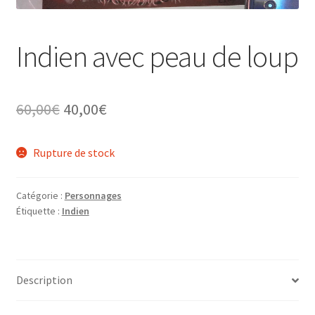
Tarifs
Indien avec peau de loup
WPMS HTML Sitemap
Le
Le
60,00
€
40,00
€
prix
prix
Rupture de stock
initial
actuel
était :
est :
Catégorie :
Personnages
60,00€.
40,00€.
Étiquette :
Indien
Description