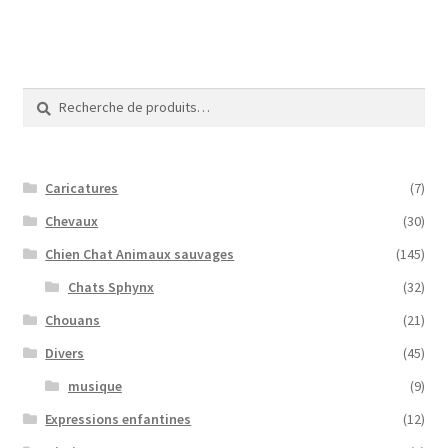
Recherche
Recherche
pour :
Caricatures
(7)
Chevaux
(30)
Chien Chat Animaux sauvages
(145)
Chats Sphynx
(32)
Chouans
(21)
Divers
(45)
musique
(9)
Expressions enfantines
(12)