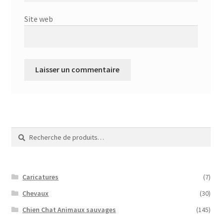
Site web
Recherche
Recherche
pour :
Caricatures
(7)
Chevaux
(30)
Chien Chat Animaux sauvages
(145)