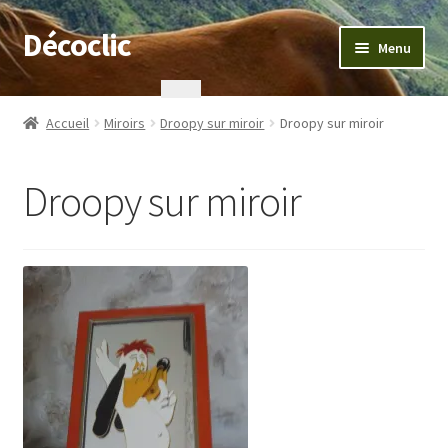
Décoclic
Aller
Aller
Menu
à
au
la
contenu
Accueil
navigation
Accueil
Miroirs
Droopy sur miroir
Droopy sur miroir
404 Error, content does not exist anymore
Droopy sur miroir
Commande
Contact
Mentions légales
Mon compte
Panier