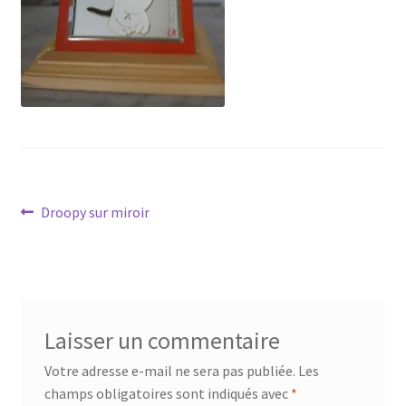
Tarifs
WPMS HTML Sitemap
Navigation
Article
Droopy sur miroir
précédent :
de
l’article
Laisser un commentaire
Votre adresse e-mail ne sera pas publiée.
Les
champs obligatoires sont indiqués avec
*