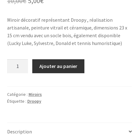
Le
Le
10,00
€
5,00
€
prix
prix
Miroir décoratif représentant Droopy , réalisation
initial
actuel
artisanale, peinture vitrail et céramique, dimensions 23 x
était :
est :
15 cm vendu avec un socle bois, également disponible
(Lucky Luke, Sylvestre, Donald et tennis humoristique)
10,00€.
5,00€.
quantité
Ajouter au panier
de
Droopy
sur
miroir
Catégorie :
Miroirs
Étiquette :
Droopy
Description