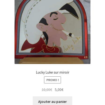
Lucky Luke sur miroir
PROMO !
Le
Le
10,00
€
5,00
€
prix
prix
initial
actuel
Ajouter au panier