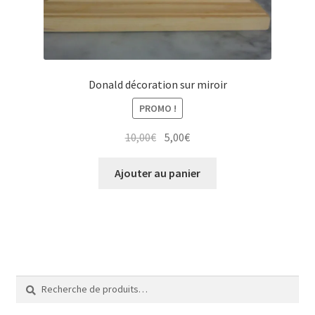
Donald décoration sur miroir
PROMO !
Le
Le
10,00
€
5,00
€
prix
prix
initial
actuel
Ajouter au panier
était :
est :
10,00€.
5,00€.
Recherche
Recherche
pour :