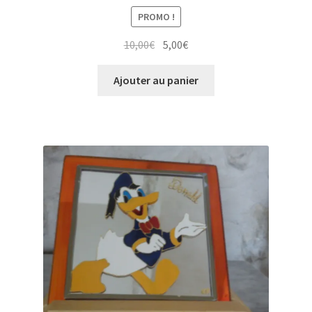
PROMO !
Le
Le
10,00
€
5,00
€
prix
prix
initial
actuel
Ajouter au panier
était :
est :
10,00€.
5,00€.