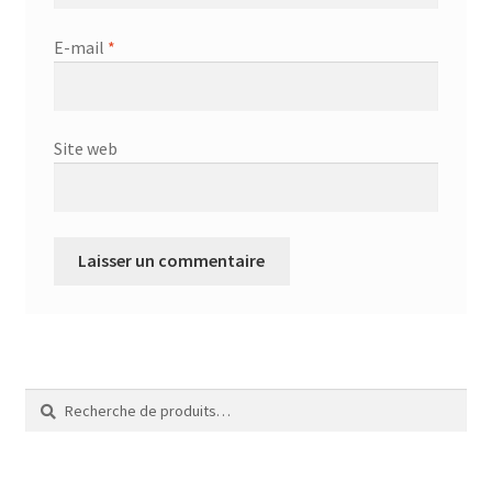
E-mail
*
Site web
Recherche
Recherche
pour :