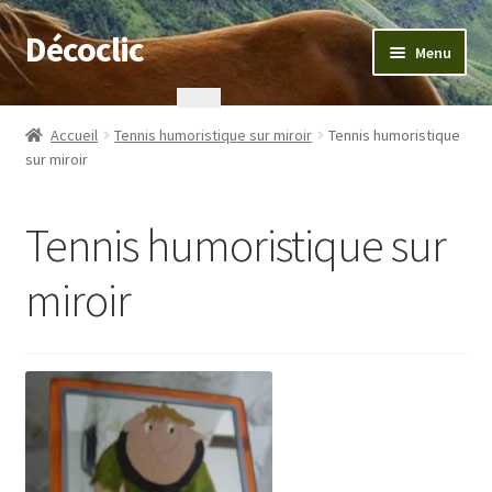
Décoclic
Aller
Aller
Menu
à
au
la
contenu
Accueil
navigation
Accueil
Tennis humoristique sur miroir
Tennis humoristique
sur miroir
404 Error, content does not exist anymore
Commande
Tennis humoristique sur
Contact
miroir
Mentions légales
Mon compte
Panier