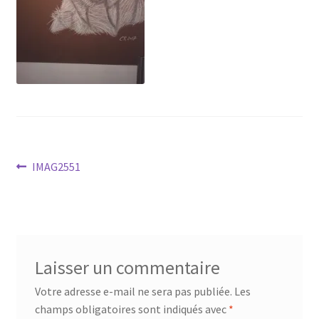
Tarifs
WPMS HTML Sitemap
Navigation
Article
IMAG2551
précédent :
de
l’article
Laisser un commentaire
Votre adresse e-mail ne sera pas publiée.
Les
champs obligatoires sont indiqués avec
*