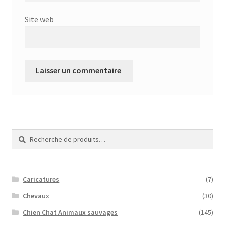
Site web
Recherche
Recherche
pour :
Caricatures
(7)
Chevaux
(30)
Chien Chat Animaux sauvages
(145)