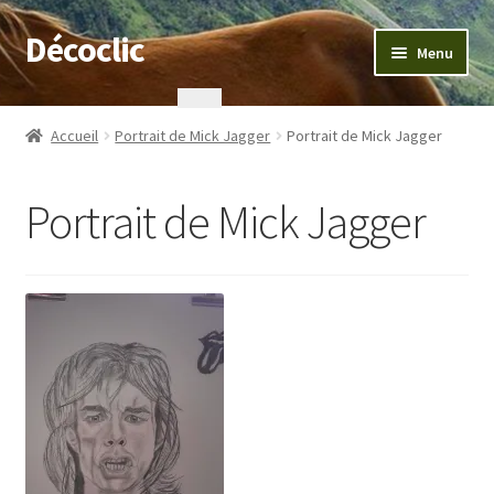
Décoclic
Aller
Aller
Menu
à
au
la
contenu
Accueil
navigation
Accueil
Portrait de Mick Jagger
Portrait de Mick Jagger
404 Error, content does not exist anymore
Portrait de Mick Jagger
Commande
Contact
Mentions légales
Mon compte
Panier