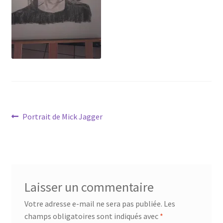
Tarifs
WPMS HTML Sitemap
Navigation
Article
Portrait de Mick Jagger
précédent :
de
l’article
Laisser un commentaire
Votre adresse e-mail ne sera pas publiée.
Les
champs obligatoires sont indiqués avec
*