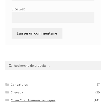
Site web
Recherche
Recherche
pour :
Caricatures
(7)
Chevaux
(30)
Chien Chat Animaux sauvages
(145)