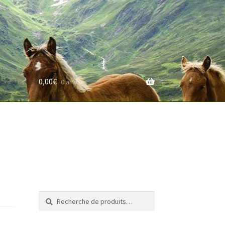
0,00
€
0 article
rifs
Recherche
Recherche
pour :