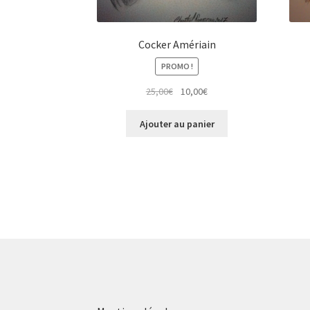
Cocker Amériain
PROMO !
Le
Le
25,00
€
10,00
€
prix
prix
initial
actuel
Ajouter au panier
était :
est :
25,00€.
10,00€.