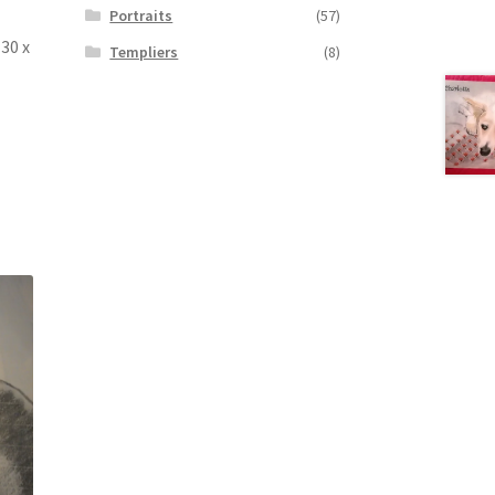
Portraits
(57)
 30 x
Templiers
(8)