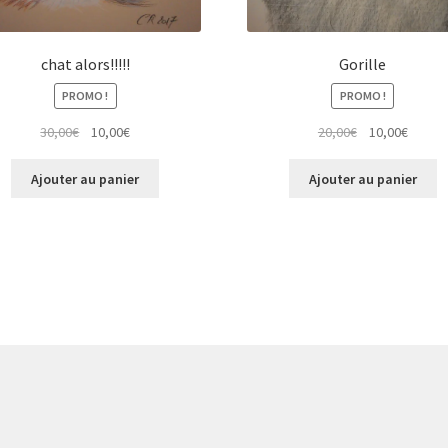
chat alors!!!!!
Gorille
PROMO !
PROMO !
Le
Le
Le
Le
30,00
€
10,00
€
20,00
€
10,00
€
prix
prix
prix
prix
initial
actuel
initial
actuel
Ajouter au panier
Ajouter au panier
était :
est :
était :
est :
30,00€.
10,00€.
20,00€.
10,00€