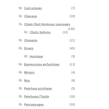
Caricatures
(7)
Chevaux
(30)
Chien Chat Animaux sauvages
(145)
Chats Sphynx
(32)
Chouans
(21)
Divers
(45)
musique
(9)
Expressions enfantines
(12)
Miroirs
(4)
Nus
(6)
Peinture acrylique
(5)
Peintures l'huile
(38)
Personnages
(50)