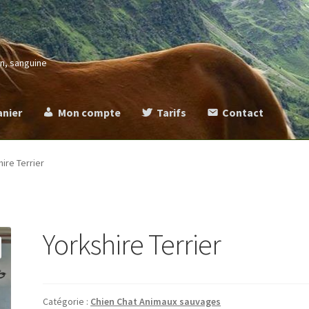
in, sanguine
anier
Mon compte
Tarifs
Contact
more
Commande
Contact
Mentions légales
Mon compte
Panier
Ta
ire Terrier
Yorkshire Terrier
Catégorie :
Chien Chat Animaux sauvages