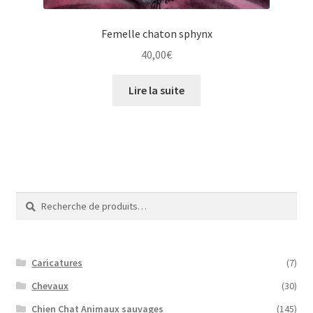
Femelle chaton sphynx
40,00
€
Lire la suite
Recherche
Recherche
pour :
Caricatures
(7)
Chevaux
(30)
Chien Chat Animaux sauvages
(145)