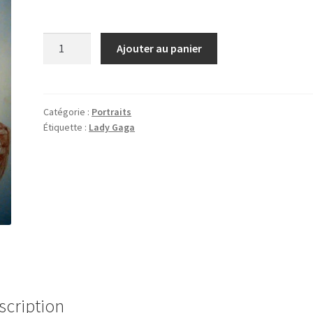
quantité
Ajouter au panier
de
Lady
Gaga
Catégorie :
Portraits
Étiquette :
Lady Gaga
scription