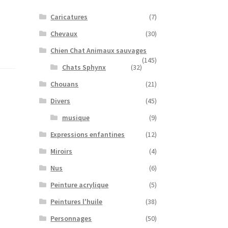
Caricatures
(7)
Chevaux
(30)
Chien Chat Animaux sauvages
(145)
Chats Sphynx
(32)
Chouans
(21)
Divers
(45)
musique
(9)
Expressions enfantines
(12)
Miroirs
(4)
Nus
(6)
Peinture acrylique
(5)
Peintures l'huile
(38)
Personnages
(50)