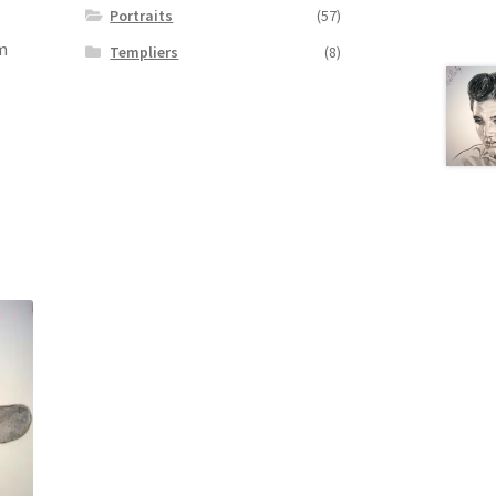
Portraits
(57)
m
Templiers
(8)