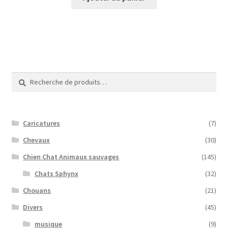
Recherche
Recherche
pour :
Caricatures
(7)
Chevaux
(30)
Chien Chat Animaux sauvages
(145)
Chats Sphynx
(32)
Chouans
(21)
Divers
(45)
musique
(9)