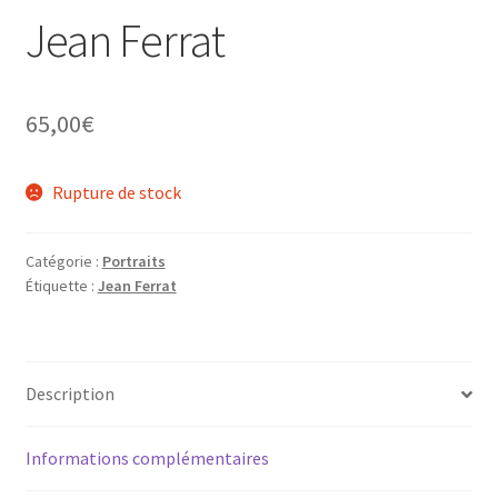
Tarifs
Jean Ferrat
WPMS HTML Sitemap
65,00
€
Rupture de stock
Catégorie :
Portraits
Étiquette :
Jean Ferrat
Description
Informations complémentaires