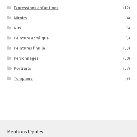
Expressions enfantines
(12)
Miroirs
(4)
Nus
(6)
Peinture acrylique
(5)
Peintures l'huile
(38)
Personnages
(50)
Portraits
(57)
Templiers
(8)
Mentions légales