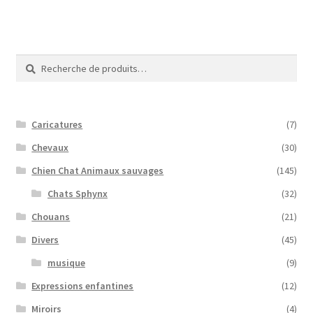
Recherche
Recherche
pour :
Caricatures
(7)
Chevaux
(30)
Chien Chat Animaux sauvages
(145)
Chats Sphynx
(32)
Chouans
(21)
Divers
(45)
musique
(9)
Expressions enfantines
(12)
Miroirs
(4)