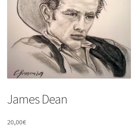
Tarifs
WPMS HTML Sitemap
James Dean
20,00
€