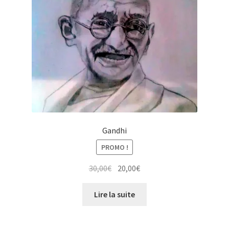
Gandhi
PROMO !
Le
Le
30,00
€
20,00
€
prix
prix
initial
actuel
Lire la suite
était :
est :
30,00€.
20,00€.