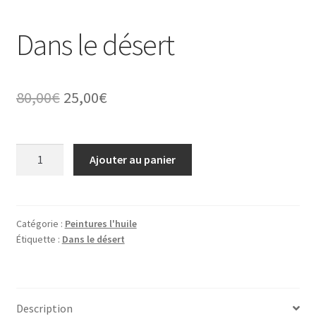
Dans le désert
Le
Le
80,00
€
25,00
€
prix
prix
initial
actuel
quantité
Ajouter au panier
de
était :
est :
Dans
80,00€.
25,00€.
le
désert
Catégorie :
Peintures l'huile
Étiquette :
Dans le désert
Description