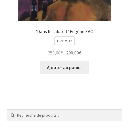
‘Dans le cabaret’ Eugène ZAC
PROMO !
Le
Le
250,00
€
200,00
€
prix
prix
initial
actuel
Ajouter au panier
était :
est :
250,00€.
200,00€.
Recherche
Recherche
pour :