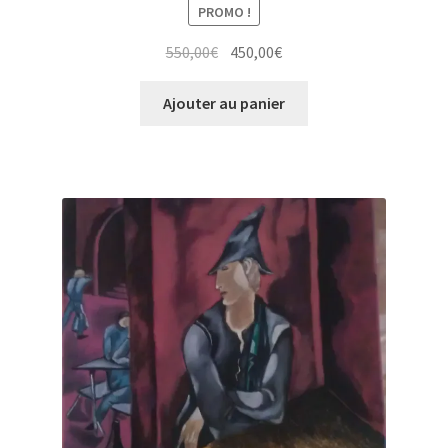
PROMO !
Le
Le
550,00
€
450,00
€
prix
prix
initial
actuel
Ajouter au panier
était :
est :
550,00€.
450,00€.