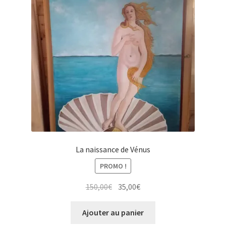
La naissance de Vénus
PROMO !
Le
Le
150,00
€
35,00
€
prix
prix
initial
actuel
Ajouter au panier
était :
est :