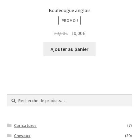
Bouledogue anglais
PROMO !
Le
Le
20,00
€
10,00
€
prix
prix
initial
actuel
Ajouter au panier
était :
est :
20,00€.
10,00€.
Recherche
Recherche
pour :
Caricatures
(7)
Chevaux
(30)