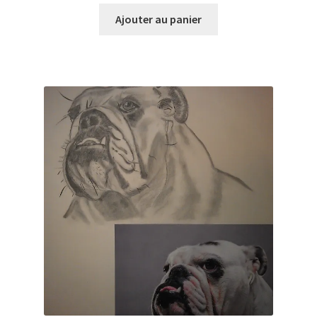
prix
prix
initial
actuel
Ajouter au panier
était :
est :
30,00€.
10,00€.