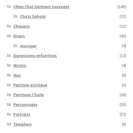
Chien Chat Animaux sauvages
(145)
Chats Sphynx
(32)
Chouans
(21)
Divers
(45)
musique
(9)
Expressions enfantines
(12)
Miroirs
(4)
Nus
(6)
Peinture acrylique
(5)
Peintures l'huile
(38)
Personnages
(50)
Portraits
(57)
Templiers
(8)