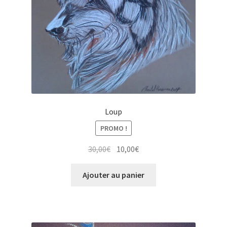
Loup
PROMO !
Le
Le
30,00
€
10,00
€
prix
prix
initial
actuel
Ajouter au panier
était :
est :
30,00€.
10,00€.