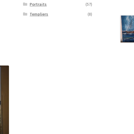
Portraits
(57)
Templiers
(8)