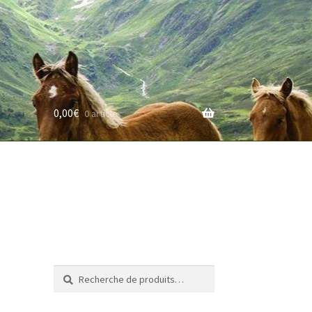
0,00
€
0 article
rifs
Recherche
Recherche
pour :