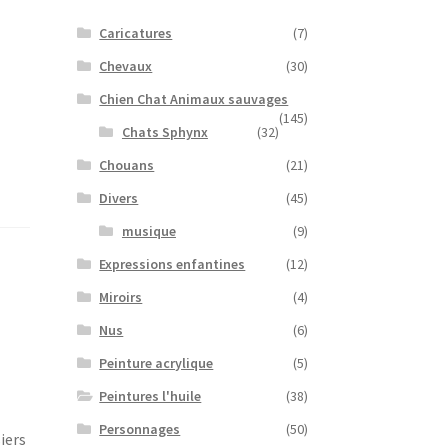
Caricatures
(7)
Chevaux
(30)
Chien Chat Animaux sauvages
(145)
Chats Sphynx
(32)
Chouans
(21)
Divers
(45)
musique
(9)
Expressions enfantines
(12)
Miroirs
(4)
Nus
(6)
Peinture acrylique
(5)
Peintures l'huile
(38)
Personnages
(50)
iers