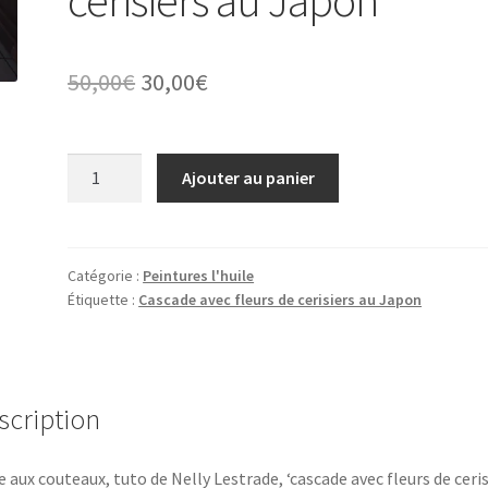
Le
Le
50,00
€
30,00
€
prix
prix
initial
actuel
quantité
Ajouter au panier
de
était :
est :
Cascade
50,00€.
30,00€.
avec
fleurs
Catégorie :
Peintures l'huile
Étiquette :
Cascade avec fleurs de cerisiers au Japon
de
cerisiers
au
Japon
scription
e aux couteaux, tuto de Nelly Lestrade, ‘cascade avec fleurs de ceris