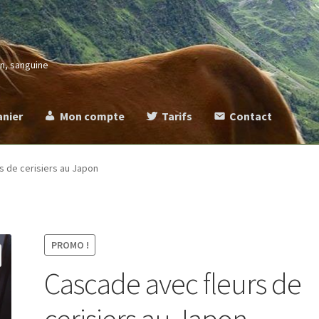
in, sanguine
anier
Mon compte
Tarifs
Contact
more
Commande
Contact
Mentions légales
Mon compte
Panier
Ta
s de cerisiers au Japon
PROMO !
Cascade avec fleurs de
cerisiers au Japon