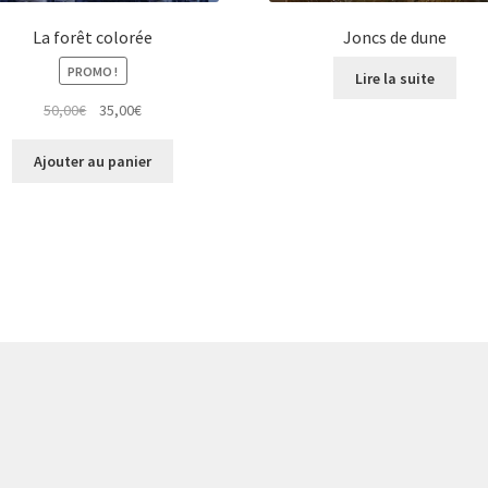
La forêt colorée
Joncs de dune
PROMO !
Lire la suite
Le
Le
50,00
€
35,00
€
prix
prix
initial
actuel
Ajouter au panier
était :
est :
50,00€.
35,00€.