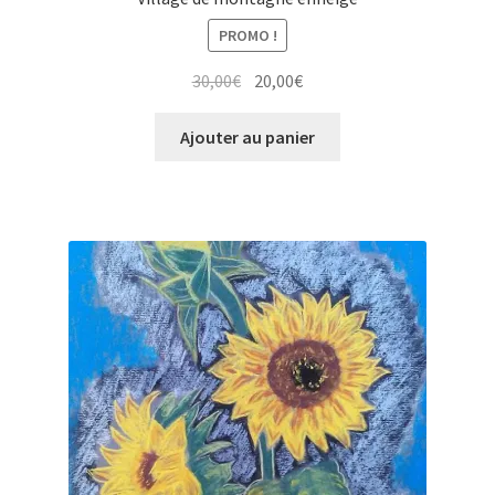
PROMO !
Le
Le
30,00
€
20,00
€
prix
prix
initial
actuel
Ajouter au panier
était :
est :
30,00€.
20,00€.