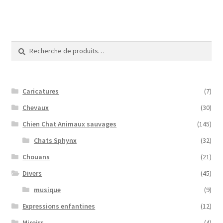
Recherche
Recherche
pour :
Caricatures
(7)
Chevaux
(30)
Chien Chat Animaux sauvages
(145)
Chats Sphynx
(32)
Chouans
(21)
Divers
(45)
musique
(9)
Expressions enfantines
(12)
Miroirs
(4)