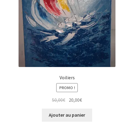
Voiliers
PROMO !
Le
Le
50,00
€
20,00
€
prix
prix
initial
actuel
Ajouter au panier
était :
est :
50,00€.
20,00€.