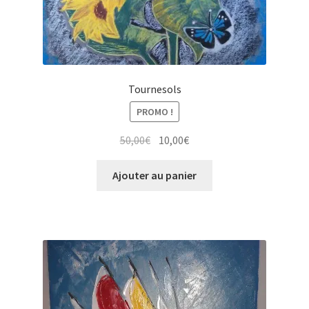
Tournesols
PROMO !
Le
Le
50,00
€
10,00
€
prix
prix
initial
actuel
Ajouter au panier
était :
est :
50,00€.
10,00€.