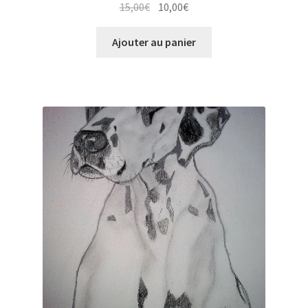
Le
Le
15,00
€
10,00
€
prix
prix
initial
actuel
Ajouter au panier
était :
est :
15,00€.
10,00€.