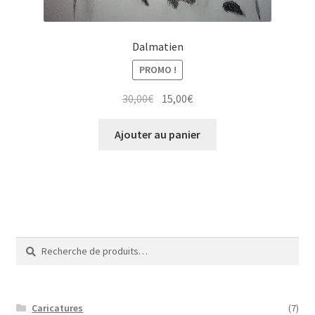
Dalmatien
PROMO !
Le
Le
30,00
€
15,00
€
prix
prix
initial
actuel
Ajouter au panier
était :
est :
30,00€.
15,00€.
Recherche
Recherche
pour :
Caricatures
(7)