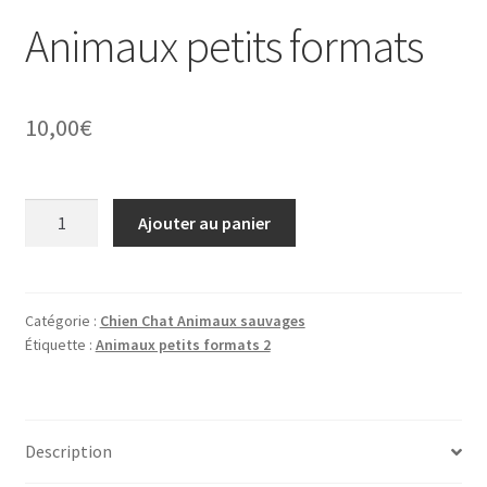
Animaux petits formats
10,00
€
quantité
Ajouter au panier
de
Animaux
petits
formats
Catégorie :
Chien Chat Animaux sauvages
Étiquette :
Animaux petits formats 2
Description