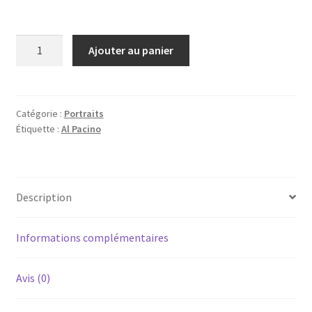
quantité
Ajouter au panier
de
Al
Pacino
Catégorie :
Portraits
Étiquette :
Al Pacino
Description
Informations complémentaires
Avis (0)