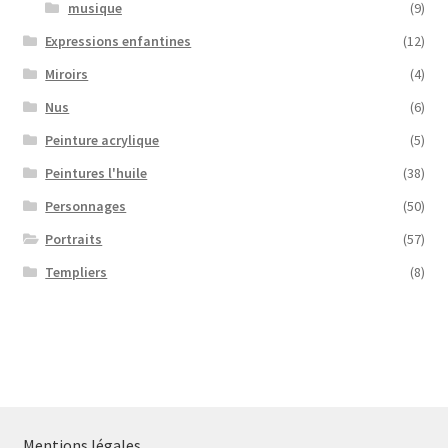
musique
(9)
Expressions enfantines
(12)
Miroirs
(4)
Nus
(6)
Peinture acrylique
(5)
Peintures l'huile
(38)
Personnages
(50)
Portraits
(57)
Templiers
(8)
Mentions légales