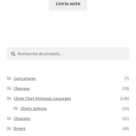
initial
actuel
Lire la suite
était :
est :
30,00€.
20,00€.
Recherche
Recherche
pour :
Caricatures
(7)
Chevaux
(30)
Chien Chat Animaux sauvages
(145)
Chats Sphynx
(32)
Chouans
(21)
Divers
(45)