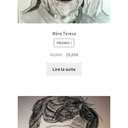
Mère Teresa
PROMO !
Le
Le
30,00
€
20,00
€
prix
prix
initial
actuel
Lire la suite
était :
est :
30,00€.
20,00€.