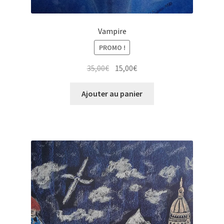
Vampire
PROMO !
Le
Le
35,00
€
15,00
€
prix
prix
initial
actuel
Ajouter au panier
était :
est :
35,00€.
15,00€.