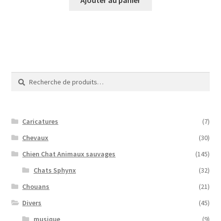
était :
est :
40,00€.
10,00€.
Recherche
Recherche
pour :
Caricatures
(7)
Chevaux
(30)
Chien Chat Animaux sauvages
(145)
Chats Sphynx
(32)
Chouans
(21)
Divers
(45)
musique
(9)