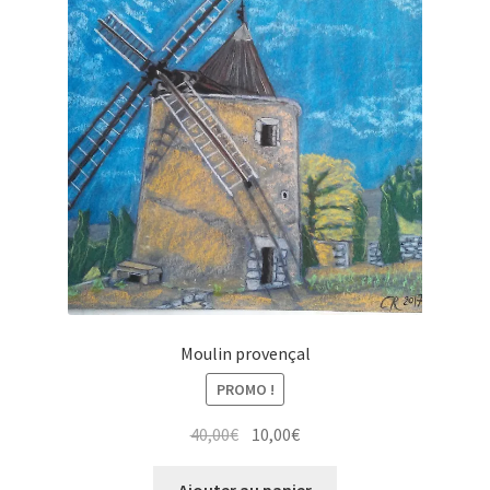
Moulin provençal
PROMO !
Le
Le
40,00
€
10,00
€
prix
prix
initial
actuel
Ajouter au panier