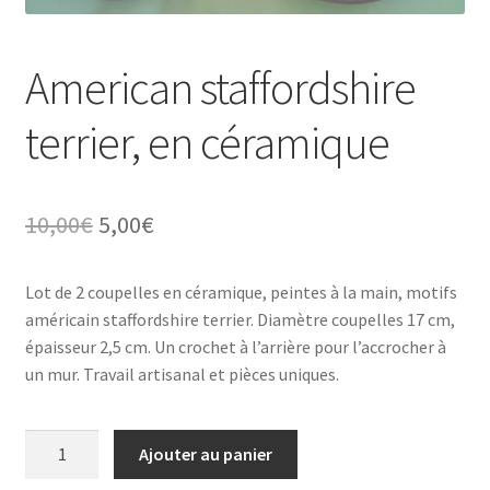
Tarifs
American staffordshire
WPMS HTML Sitemap
terrier, en céramique
Le
Le
10,00
€
5,00
€
prix
prix
Lot de 2 coupelles en céramique, peintes à la main, motifs
initial
actuel
américain staffordshire terrier. Diamètre coupelles 17 cm,
était :
est :
épaisseur 2,5 cm. Un crochet à l’arrière pour l’accrocher à
un mur. Travail artisanal et pièces uniques.
10,00€.
5,00€.
quantité
Ajouter au panier
de