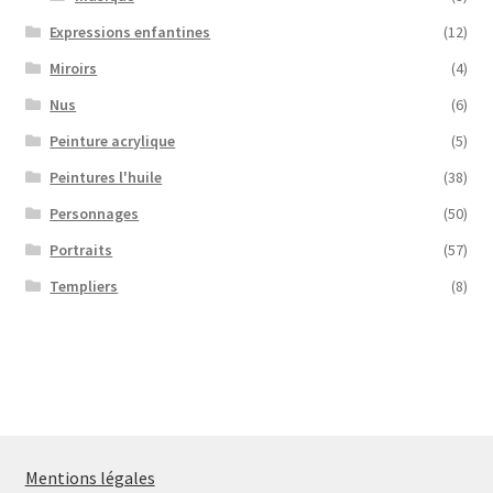
Expressions enfantines
(12)
Miroirs
(4)
Nus
(6)
Peinture acrylique
(5)
Peintures l'huile
(38)
Personnages
(50)
Portraits
(57)
Templiers
(8)
Mentions légales