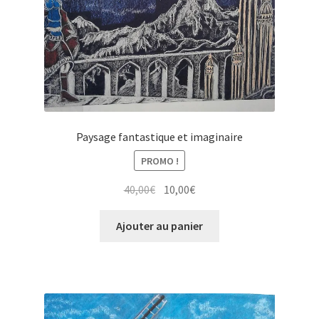
Paysage fantastique et imaginaire
PROMO !
Le
Le
40,00
€
10,00
€
prix
prix
initial
actuel
Ajouter au panier
était :
est :
40,00€.
10,00€.