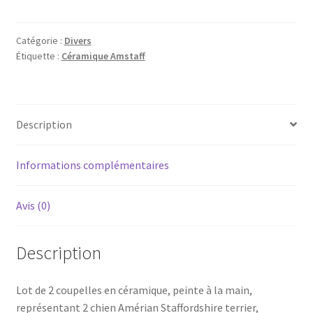
American
staffordshire
terrier,
Catégorie :
Divers
Étiquette :
Céramique Amstaff
en
céramique
Description
Informations complémentaires
Avis (0)
Description
Lot de 2 coupelles en céramique, peinte à la main,
représentant 2 chien Amérian Staffordshire terrier,