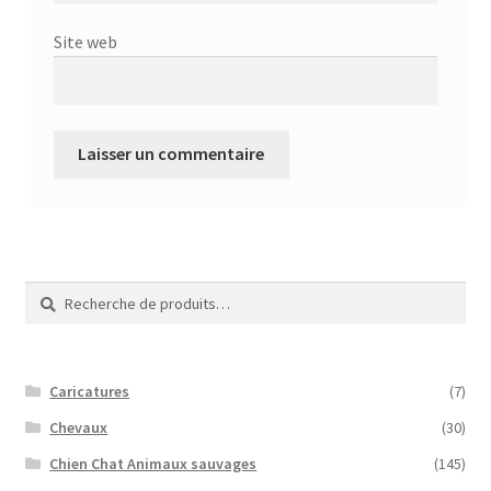
Site web
Recherche
Recherche
pour :
Caricatures
(7)
Chevaux
(30)
Chien Chat Animaux sauvages
(145)