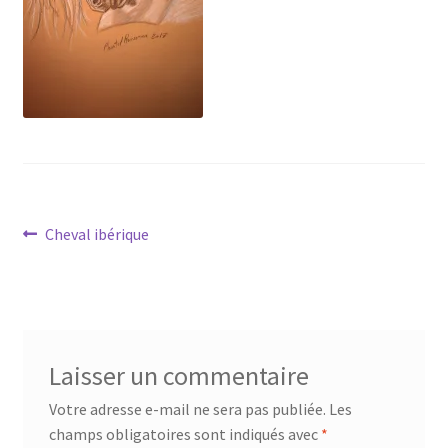
Tarifs
WPMS HTML Sitemap
Navigation
Article
Cheval ibérique
précédent :
de
l’article
Laisser un commentaire
Votre adresse e-mail ne sera pas publiée.
Les
champs obligatoires sont indiqués avec
*