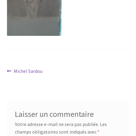
Tarifs
WPMS HTML Sitemap
Navigation
Article
Michel Sardou
précédent :
de
l’article
Laisser un commentaire
Votre adresse e-mail ne sera pas publiée.
Les
champs obligatoires sont indiqués avec
*