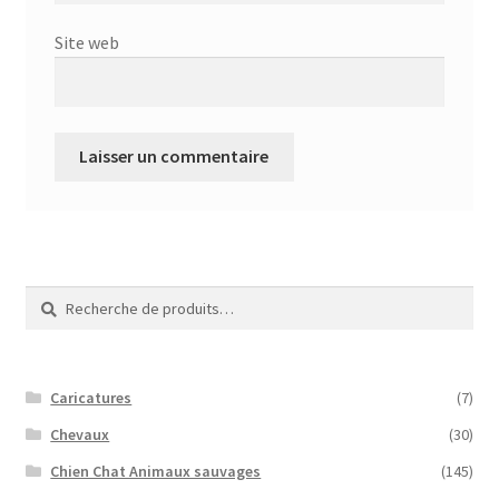
Site web
Recherche
Recherche
pour :
Caricatures
(7)
Chevaux
(30)
Chien Chat Animaux sauvages
(145)