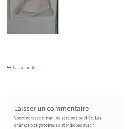
Tarifs
WPMS HTML Sitemap
Navigation
Article
La Joconde
précédent :
de
l’article
Laisser un commentaire
Votre adresse e-mail ne sera pas publiée.
Les
champs obligatoires sont indiqués avec
*