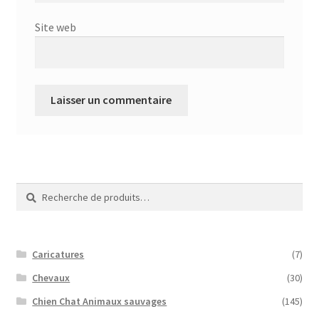
Site web
Recherche
Recherche
pour :
Caricatures
(7)
Chevaux
(30)
Chien Chat Animaux sauvages
(145)