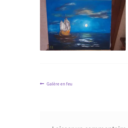
Navigation
Article
Galère en feu
précédent :
de
l’article