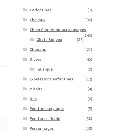
Caricatures
(7)
Chevaux
(30)
Chien Chat Animaux sauvages
(145)
Chats Sphynx
(32)
Chouans
(21)
Divers
(45)
musique
(9)
Expressions enfantines
(12)
Miroirs
(4)
Nus
(6)
Peinture acrylique
(5)
Peintures l'huile
(38)
Personnages
(50)