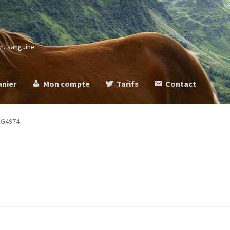
in, sanguine
anier
Mon compte
Tarifs
Contact
more
Commande
Contact
Mentions légales
Mon compte
Panier
Ta
AG4974