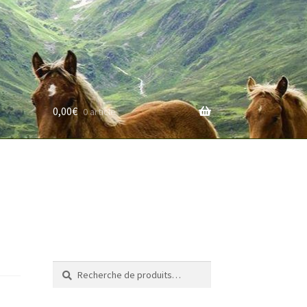
0,00
€
0 article
rifs
Recherche
Recherche
pour :