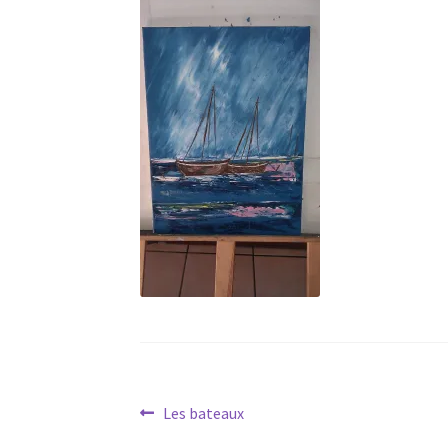
Navigation
Article
Les bateaux
précédent :