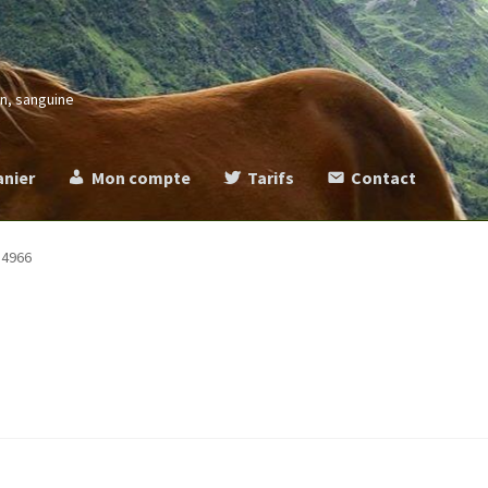
in, sanguine
anier
Mon compte
Tarifs
Contact
more
Commande
Contact
Mentions légales
Mon compte
Panier
Ta
4966