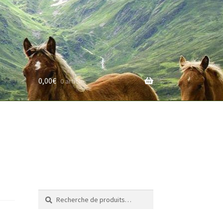
0,00
€
0 article
rifs
Recherche
Recherche
pour :