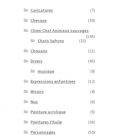
Caricatures
(7)
Chevaux
(30)
Chien Chat Animaux sauvages
(145)
Chats Sphynx
(32)
Chouans
(21)
Divers
(45)
musique
(9)
Expressions enfantines
(12)
Miroirs
(4)
Nus
(6)
Peinture acrylique
(5)
Peintures l'huile
(38)
Personnages
(50)