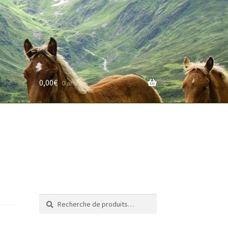
0,00
€
0 article
rifs
Recherche
Recherche
pour :