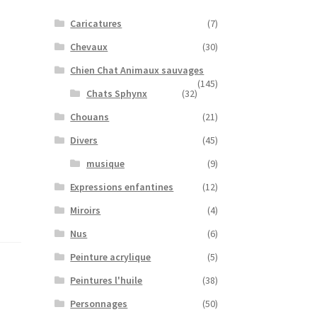
Caricatures
(7)
Chevaux
(30)
Chien Chat Animaux sauvages
(145)
Chats Sphynx
(32)
Chouans
(21)
Divers
(45)
musique
(9)
Expressions enfantines
(12)
Miroirs
(4)
Nus
(6)
Peinture acrylique
(5)
Peintures l'huile
(38)
Personnages
(50)