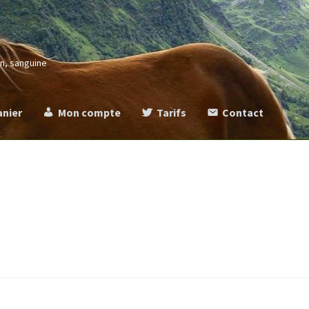
in, sanguine
anier
Mon compte
Tarifs
Contact
more
Commande
Contact
Mentions légales
Mon compte
Panier
Ta